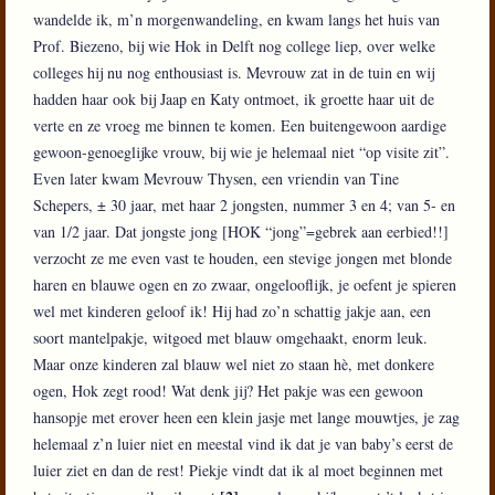
wandelde ik, m’n morgenwandeling, en kwam langs het huis van
Prof. Biezeno, bij wie Hok in Delft nog college liep, over welke
colleges hij nu nog enthousiast is. Mevrouw zat in de tuin en wij
hadden haar ook bij Jaap en Katy ontmoet, ik groette haar uit de
verte en ze vroeg me binnen te komen. Een buitengewoon aardige
gewoon-genoeglijke vrouw, bij wie je helemaal niet “op visite zit”.
Even later kwam Mevrouw Thysen, een vriendin van Tine
Schepers, ± 30 jaar, met haar 2 jongsten, nummer 3 en 4; van 5- en
van 1/2 jaar. Dat jongste jong [HOK “jong”=gebrek aan eerbied!!]
verzocht ze me even vast te houden, een stevige jongen met blonde
haren en blauwe ogen en zo zwaar, ongelooflijk, je oefent je spieren
wel met kinderen geloof ik! Hij had zo’n schattig jakje aan, een
soort mantelpakje, witgoed met blauw omgehaakt, enorm leuk.
Maar onze kinderen zal blauw wel niet zo staan hè, met donkere
ogen, Hok zegt rood! Wat denk jij? Het pakje was een gewoon
hansopje met erover heen een klein jasje met lange mouwtjes, je zag
helemaal z’n luier niet en meestal vind ik dat je van baby’s eerst de
luier ziet en dan de rest! Piekje vindt dat ik al moet beginnen met