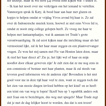
[2]
het uitzetje, maar ik wil eerst
overal eens kijken wat ’t leukst is.
– Ik kan het nooit over me verkrijgen om het iemand te vertellen.
Vanmorgen sprak ik Katy, ik bood haar aan haar met glazen en
kopjes te helpen omdat er vrijdag Vivos avond bij haar is. Ze zal
over de Indonesische muziek lezen, hoewel ze niet eens Vivos lid is,
omdat ze nooit enig college gelopen heeft. Ze vroeg me haar te
helpen met lantaarnplaatjes, wat ik aannam tot Trude’s grote
verontwaardiging. Ik zal eerst kijken naar die inrichting maar als het
vermoeiend lijkt, zal ik het haar maar zeggen en een plaatsvervanger
vragen. Ze wou het mij samen met Fie van Houten laten doen, maar
ik ried het haar direct af! Zie je, het lijkt wel of haar en mijn
noodlot door elkaar geweven zijn! Je zult zien dat ze me nog eens in
een commissie of bestuur met haar planten, maar ik zal steeds van
tevoren goed informeren wie de anderen zijn! Bovendien is het niet
goed voor me in deze tijd haar veel te zien, want ze zeggen toch dat
het zien van mooie dingen invloed hebben op het kind! en ze heeft
een teint om van weg te lopen! Ikzelf ben op ’t ogenblik anders ook
niet fraai om te bezichtigen, dus weg met spiegels! Maar Trude zegt
dat je met de dag lelijker hoort te worden, dus dat is een troost!