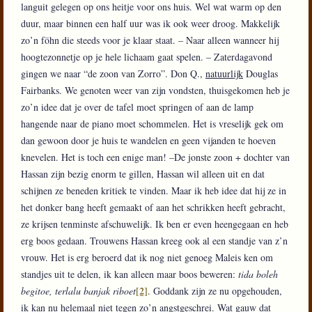
languit gelegen op ons heitje voor ons huis. Wel wat warm op den
duur, maar binnen een half uur was ik ook weer droog. Makkelijk
zo’n föhn die steeds voor je klaar staat. – Naar alleen wanneer hij
hoogtezonnetje op je hele lichaam gaat spelen. – Zaterdagavond
gingen we naar “de zoon van Zorro”. Don Q.,
natuurlijk
Douglas
Fairbanks. We genoten weer van zijn vondsten, thuisgekomen heb je
zo’n idee dat je over de tafel moet springen of aan de lamp
hangende naar de piano moet schommelen. Het is vreselijk gek om
dan gewoon door je huis te wandelen en geen vijanden te hoeven
knevelen. Het is toch een enige man! –De jonste zoon + dochter van
Hassan zijn bezig enorm te gillen, Hassan wil alleen uit en dat
schijnen ze beneden kritiek te vinden. Maar ik heb idee dat hij ze in
het donker bang heeft gemaakt of aan het schrikken heeft gebracht,
ze krijsen tenminste afschuwelijk. Ik ben er even heengegaan en heb
erg boos gedaan. Trouwens Hassan kreeg ook al een standje van z’n
vrouw. Het is erg beroerd dat ik nog niet genoeg Maleis ken om
standjes uit te delen, ik kan alleen maar boos beweren:
tida boleh
[2]
begitoe, terlalu banjak riboet
. Goddank zijn ze nu opgehouden,
ik kan nu helemaal niet tegen zo’n angstgeschrei. Wat gauw dat