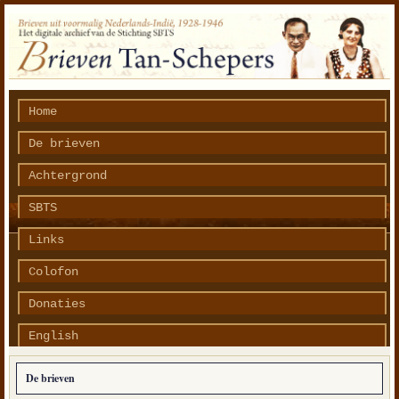
Home
De brieven
Achtergrond
SBTS
Links
Colofon
Donaties
English
De brieven