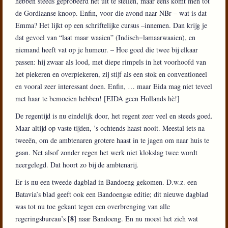
hebben steeds geprobeerd het uit te stellen, maar eens komt men tot
de Gordiaanse knoop. Enfin, voor die avond naar NBr – wat is dat
Emma? Het lijkt op een schriftelijke cursus –innemen. Dan krijg je
dat gevoel van “laat maar waaien” (Indisch=lamaarwaaien), en
niemand heeft vat op je humeur. – Hoe goed die twee bij elkaar
passen: hij zwaar als lood, met diepe rimpels in het voorhoofd van
het piekeren en overpiekeren, zij stijf als een stok en conventioneel
en vooral zeer interessant doen. Enfin, … maar Eida mag niet teveel
met haar te bemoeien hebben! [EIDA geen Hollands hè!]
De regentijd is nu eindelijk door, het regent zeer veel en steeds goed.
Maar altijd op vaste tijden, ’s ochtends haast nooit. Meestal iets na
tweeën, om de ambtenaren grotere haast in te jagen om naar huis te
gaan. Net alsof zonder regen het werk niet klokslag twee wordt
neergelegd. Dat hoort zo bij de ambtenarij.
Er is nu een tweede dagblad in Bandoeng gekomen. D.w.z. een
Batavia’s blad geeft ook een Bandoengse editie; dit nieuwe dagblad
was tot nu toe gekant tegen een overbrenging van alle
[8]
regeringsbureau’s
naar Bandoeng. En nu moest het zich wat