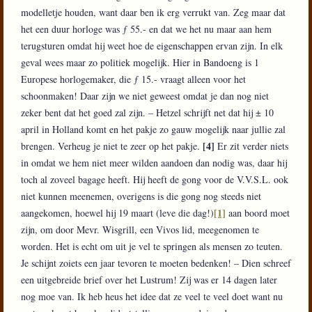
modelletje houden, want daar ben ik erg verrukt van. Zeg maar dat
het een duur horloge was ƒ 55.- en dat we het nu maar aan hem
terugsturen omdat hij weet hoe de eigenschappen ervan zijn. In elk
geval wees maar zo politiek mogelijk. Hier in Bandoeng is 1
Europese horlogemaker, die ƒ 15.- vraagt alleen voor het
schoonmaken! Daar zijn we niet geweest omdat je dan nog niet
zeker bent dat het goed zal zijn. – Hetzel schrijft net dat hij ± 10
april in Holland komt en het pakje zo gauw mogelijk naar jullie zal
[4]
brengen. Verheug je niet te zeer op het pakje.
Er zit verder niets
in omdat we hem niet meer wilden aandoen dan nodig was, daar hij
toch al zoveel bagage heeft. Hij heeft de gong voor de V.V.S.L. ook
niet kunnen meenemen, overigens is die gong nog steeds niet
[1]
aangekomen, hoewel hij 19 maart (leve die dag!)
aan boord moet
zijn, om door Mevr. Wisgrill, een Vivos lid, meegenomen te
worden. Het is echt om uit je vel te springen als mensen zo teuten.
Je schijnt zoiets een jaar tevoren te moeten bedenken! – Dien schreef
een uitgebreide brief over het Lustrum! Zij was er 14 dagen later
nog moe van. Ik heb heus het idee dat ze veel te veel doet want nu