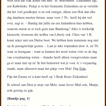
weet toch dat vlak achter ons huis “St. Borromeus” Ziekenhuis ligt,
een Katholieke. Piekje is in het Gemeente Ziekenhuis en ze vertelde
dat het veel goedkoper is en ook rustiger, alleen zou Hok dan elke
dag daarheen moeten fietsen, maar voor ƒ 50,- heeft hij dat wel
over, zegt ie. – Handig dat jullie nu een Indanthren huis hebben,
waarom sturen ze er toch geen naar Bandoeng? Alles is werkelijk
kleurecht, trouwens die stoffen van Liberty ook. Chris van ’t H.
komt zeker met een Duitse boot. We hebben hem tenminste nog niet
op de passagierslijst gezien. – Laat je niks wijsmaken door A. en Th.
waar ze heengaan – want ze kunnen het nooit weten vóór ze de dag
van overplaatsing weten – Anneke heeft alleen voorgevoelens maar
ga er maar niet op in! Ik ben benieuwd wat je voor A.’s verjaardag
maakt, maar allereerst maar het pakje voor Hok! Dag
Eida
.
Fijn dat Emma zo’n kans heeft op ’t Rode Kruis Ziekenhuis!
Ik schreef aan Dien je mop van Melo, maar liever Mail-ook, Maatje,
echt geestig en gijn.
[Randje pag. 1]