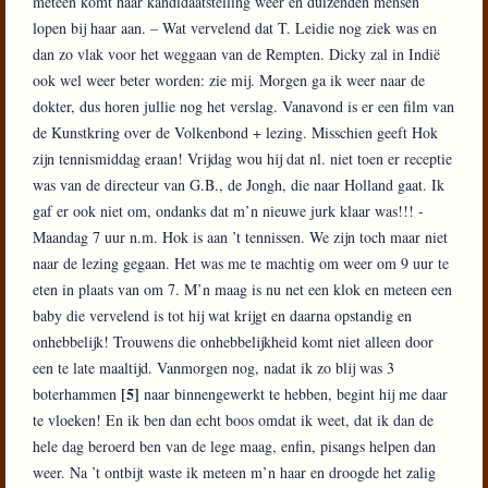
meteen komt haar kandidaatstelling weer en duizenden mensen
lopen bij haar aan. – Wat vervelend dat T. Leidie nog ziek was en
dan zo vlak voor het weggaan van de Rempten. Dicky zal in Indië
ook wel weer beter worden: zie mij. Morgen ga ik weer naar de
dokter, dus horen jullie nog het verslag. Vanavond is er een film van
de Kunstkring over de Volkenbond + lezing. Misschien geeft Hok
zijn tennismiddag eraan! Vrijdag wou hij dat nl. niet toen er receptie
was van de directeur van G.B., de Jongh, die naar Holland gaat. Ik
gaf er ook niet om, ondanks dat m’n nieuwe jurk klaar was!!! -
Maandag 7 uur n.m. Hok is aan ’t tennissen. We zijn toch maar niet
naar de lezing gegaan. Het was me te machtig om weer om 9 uur te
eten in plaats van om 7. M’n maag is nu net een klok en meteen een
baby die vervelend is tot hij wat krijgt en daarna opstandig en
onhebbelijk! Trouwens die onhebbelijkheid komt niet alleen door
een te late maaltijd. Vanmorgen nog, nadat ik zo blij was 3
[5]
boterhammen
naar binnengewerkt te hebben, begint hij me daar
te vloeken! En ik ben dan echt boos omdat ik weet, dat ik dan de
hele dag beroerd ben van de lege maag, enfin, pisangs helpen dan
weer. Na ’t ontbijt waste ik meteen m’n haar en droogde het zalig