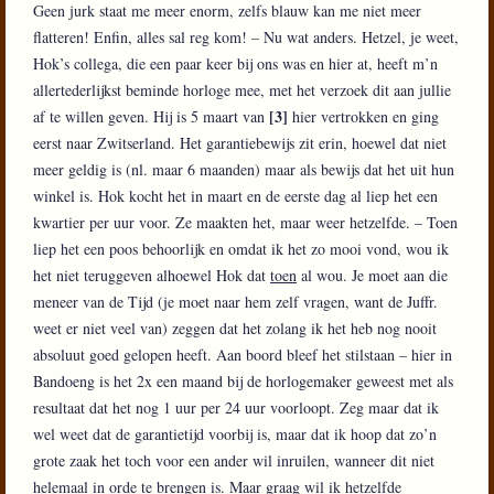
Geen jurk staat me meer enorm, zelfs blauw kan me niet meer
flatteren! Enfin, alles sal reg kom! – Nu wat anders. Hetzel, je weet,
Hok’s collega, die een paar keer bij ons was en hier at, heeft m’n
allertederlijkst beminde horloge mee, met het verzoek dit aan jullie
[3]
af te willen geven. Hij is 5 maart van
hier vertrokken en ging
eerst naar Zwitserland. Het garantiebewijs zit erin, hoewel dat niet
meer geldig is (nl. maar 6 maanden) maar als bewijs dat het uit hun
winkel is. Hok kocht het in maart en de eerste dag al liep het een
kwartier per uur voor. Ze maakten het, maar weer hetzelfde. – Toen
liep het een poos behoorlijk en omdat ik het zo mooi vond, wou ik
het niet teruggeven alhoewel Hok dat
toen
al wou. Je moet aan die
meneer van de Tijd (je moet naar hem zelf vragen, want de Juffr.
weet er niet veel van) zeggen dat het zolang ik het heb nog nooit
absoluut goed gelopen heeft. Aan boord bleef het stilstaan – hier in
Bandoeng is het 2x een maand bij de horlogemaker geweest met als
resultaat dat het nog 1 uur per 24 uur voorloopt. Zeg maar dat ik
wel weet dat de garantietijd voorbij is, maar dat ik hoop dat zo’n
grote zaak het toch voor een ander wil inruilen, wanneer dit niet
helemaal in orde te brengen is. Maar graag wil ik hetzelfde