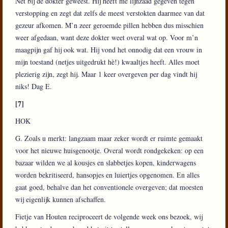
Net bij de dokter geweest. Hij heeft me lijnzaad gegeven tegen
verstopping en zegt dat zelfs de meest verstokten daarmee van dat
gezeur afkomen. M’n zeer geroemde pillen hebben dus misschien
weer afgedaan, want deze dokter weet overal wat op. Voor m’n
maagpijn gaf hij ook wat. Hij vond het onnodig dat een vrouw in
mijn toestand (netjes uitgedrukt hè!) kwaaltjes heeft. Alles moet
plezierig zijn, zegt hij. Maar 1 keer overgeven per dag vindt hij
niks! Dag E.
[7]
HOK
G. Zoals u merkt: langzaam maar zeker wordt er ruimte gemaakt
voor het nieuwe huisgenootje. Overal wordt rondgekeken: op een
bazaar wilden we al kousjes en slabbetjes kopen, kinderwagens
worden bekritiseerd, hansopjes en luiertjes opgenomen. En alles
gaat goed, behalve dan het conventionele overgeven; dat moesten
wij eigenlijk kunnen afschaffen.
Fietje van Houten reciproceert de volgende week ons bezoek, wij