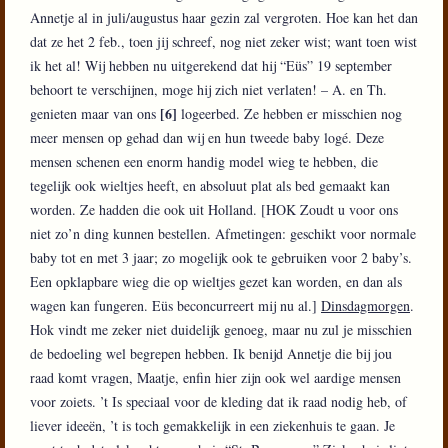
Annetje al in juli/augustus haar gezin zal vergroten. Hoe kan het dan
dat ze het 2 feb., toen jij schreef, nog niet zeker wist; want toen wist
ik het al! Wij hebben nu uitgerekend dat hij “Eüs” 19 september
behoort te verschijnen, moge hij zich niet verlaten! – A. en Th.
[6]
genieten maar van ons
logeerbed. Ze hebben er misschien nog
meer mensen op gehad dan wij en hun tweede baby logé. Deze
mensen schenen een enorm handig model wieg te hebben, die
tegelijk ook wieltjes heeft, en absoluut plat als bed gemaakt kan
worden. Ze hadden die ook uit Holland. [HOK Zoudt u voor ons
niet zo’n ding kunnen bestellen. Afmetingen: geschikt voor normale
baby tot en met 3 jaar; zo mogelijk ook te gebruiken voor 2 baby’s.
Een opklapbare wieg die op wieltjes gezet kan worden, en dan als
wagen kan fungeren. Eüs beconcurreert mij nu al.]
Dinsdagmorgen
.
Hok vindt me zeker niet duidelijk genoeg, maar nu zul je misschien
de bedoeling wel begrepen hebben. Ik benijd Annetje die bij jou
raad komt vragen, Maatje, enfin hier zijn ook wel aardige mensen
voor zoiets. ’t Is speciaal voor de kleding dat ik raad nodig heb, of
liever ideeën, ’t is toch gemakkelijk in een ziekenhuis te gaan. Je