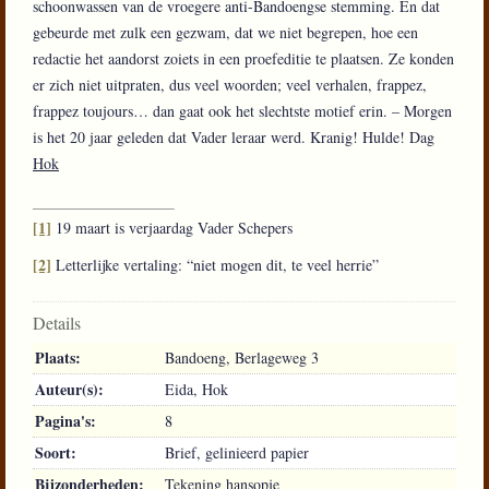
schoonwassen van de vroegere anti-Bandoengse stemming. En dat
gebeurde met zulk een gezwam, dat we niet begrepen, hoe een
redactie het aandorst zoiets in een proefeditie te plaatsen. Ze konden
er zich niet uitpraten, dus veel woorden; veel verhalen, frappez,
frappez toujours… dan gaat ook het slechtste motief erin. – Morgen
is het 20 jaar geleden dat Vader leraar werd. Kranig! Hulde! Dag
Hok
[1]
19 maart is verjaardag Vader Schepers
[2]
Letterlijke vertaling: “niet mogen dit, te veel herrie”
Details
Plaats:
Bandoeng, Berlageweg 3
Auteur(s):
Eida, Hok
Pagina's:
8
Soort:
Brief, gelinieerd papier
Bijzonderheden:
Tekening hansopje